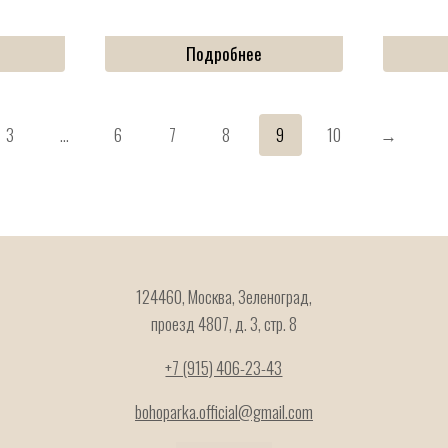
Подробнее
3
…
6
7
8
9
10
→
124460, Москва, Зеленоград,
проезд 4807, д. 3, стр. 8
+7 (915) 406-23-43
bohoparka.official@gmail.com