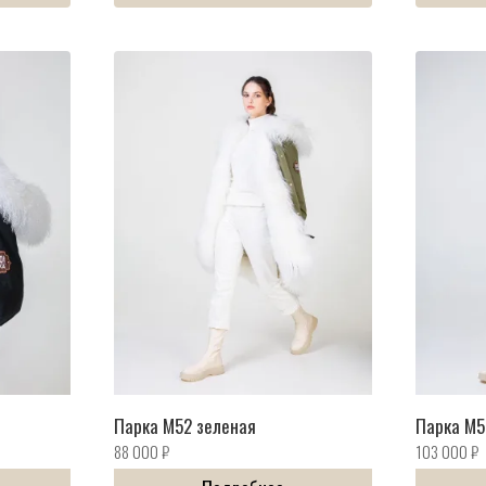
Парка M52 зеленая
Парка M5
88 000
₽
103 000
₽