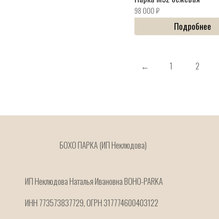
98 000
₽
Подробнее
←
1
2
БОХО ПАРКА (ИП Неклюдова)
ИП Неклюдова Наталья Ивановна BOHO-PARKA
ИНН 773573837729, ОГРН 317774600403122